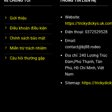
VỀ CHÚNG TÔI
THÔNG TIN LIÊN HỆ
Website:
Giới thiệu
https://trickydickys.uk.co
Điều khoản điều kiện
Điện thoại: 0372529528
Chính sách bảo mật
Email:
contact@bj88.rodeo
Miễn trừ trách nhiệm
Địa chỉ: 240 Lương Trúc
Câu hỏi thường gặp
Đàm,Phú Thạnh, Tân
Phú, Hồ Chí Minh, Việt
Nam
Sitemap:
https://trickydi