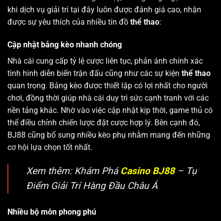
khi dịch vụ giải trí tại đây luôn được đánh giá cao, nhận
được sự yêu thích của nhiều tín đồ
thể thao
:
Cập nhật bảng kèo nhanh chóng
Nhà cái cung cấp tỷ lệ cược liên tục, phản ánh chính xác
tình hình diễn biến trận đấu cũng như các sự kiện
thể thao
quan trọng. Bảng kèo được thiết lập có lợi nhất cho người
chơi, đồng thời giúp nhà cái duy trì sức cạnh tranh với các
nền tảng khác. Nhờ vào việc cập nhật kịp thời, game thủ có
thể điều chỉnh chiến lược đặt cược hợp lý. Bên cạnh đó,
BJ88 cũng bổ sung nhiều kèo phụ nhằm mang đến những
cơ hội lựa chọn tốt nhất.
Xem thêm: Khám Phá
Casino BJ88
– Tụ
Điểm Giải Trí Hàng Đầu Châu Á
Nhiều bộ môn phong phú