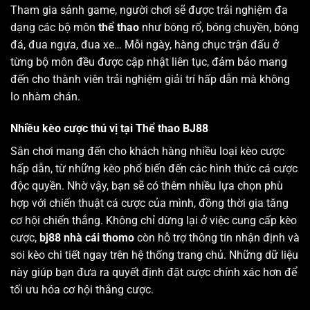
Tham gia sảnh game, người chơi sẽ được trải nghiệm đa
dạng các bộ môn
thể thao
như bóng rổ, bóng chuyền, bóng
đá, đua ngựa, đua xe… Mỗi ngày, hàng chục trận đấu ở
từng bộ môn đều được cập nhật liên tục, đảm bảo mang
đến cho thành viên trải nghiệm giải trí hấp dẫn mà không
lo nhàm chán.
Nhiều kèo cược thú vị tại Thể thao BJ88
Sân chơi mang đến cho khách hàng nhiều loại kèo cược
hấp dẫn, từ những kèo phổ biến đến các hình thức cá cược
độc quyền. Nhờ vậy, bạn sẽ có thêm nhiều lựa chọn phù
hợp với chiến thuật cá cược của mình, đồng thời gia tăng
cơ hội chiến thắng. Không chỉ dừng lại ở việc cung cấp kèo
cược,
bj88 nhà cái thomo
còn hỗ trợ thông tin nhận định và
soi kèo chi tiết ngay trên hệ thống trang chủ. Những dữ liệu
này giúp bạn đưa ra quyết định đặt cược chính xác hơn để
tối ưu hóa cơ hội thắng cược.