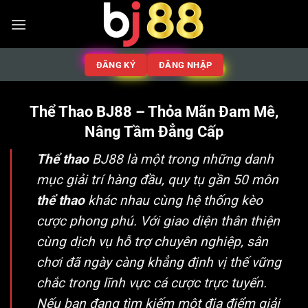
ĐĂNG KÝ
ĐĂNG NHẬP
Thể Thao BJ88 – Thỏa Mãn Đam Mê,
Nâng Tầm Đẳng Cấp
Thể thao
BJ88 là một trong những danh
mục giải trí hàng đầu, quy tụ gần 50 môn
thể thao
khác nhau cùng hệ thống kèo
cược phong phú. Với giao diện thân thiện
cùng dịch vụ hỗ trợ chuyên nghiệp, sân
chơi đã ngày càng khẳng định vị thế vững
chắc trong lĩnh vực cá cược trực tuyến.
Nếu bạn đang tìm kiếm một địa điểm giải