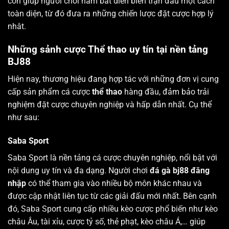
còn giúp người chơi nắm bắt diễn biến trận đấu một cách
toàn diện, từ đó đưa ra những chiến lược đặt cược hợp lý
nhât.
Những sảnh cược Thể thao uy tín tại nền tảng
BJ88
Hiện nay, thương hiệu đang hợp tác với những đơn vị cung
cấp sản phẩm cá cược
thể thao
hàng đầu, đảm bảo trải
nghiệm đặt cược chuyên nghiệp và hấp dẫn nhất. Cụ thể
như sau:
Saba Sport
Saba Sport là nền tảng cá cược chuyên nghiệp, nổi bật với
nội dung uy tín và đa dạng. Người chơi
đá gà bj88 đăng
nhập
có thể tham gia vào nhiều bộ môn khác nhau và
được cập nhật liên tục từ các giải đấu mới nhất. Bên cạnh
đó, Saba Sport cung cấp nhiều kèo cược phổ biến như kèo
châu Âu, tài xỉu, cược tỷ số, thẻ phạt, kèo châu Á,… giúp