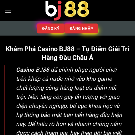
ĐĂNG KÝ
ĐĂNG NHẬP
Khám Phá Casino BJ88 – Tụ Điểm Giải Trí
Hàng Đầu Châu Á
Casino
BJ88 đã chinh phục người chơi
trên khắp cả nước nhờ vào kho game
chất lượng cùng hàng loạt ưu điểm nổi
trội. Nền tảng còn gây ấn tượng với giao
diện chuyên nghiệp, bố cục khoa học và
hệ thống bảo mật tiên tiến hàng đầu hiện
nay. Để hiểu rõ hơn và nhanh chóng nắm
được cách tham gia, hãy theo dõi bài viết