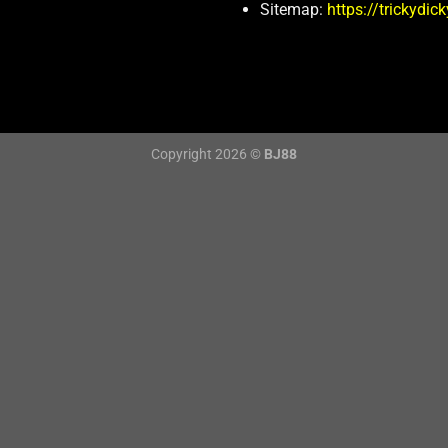
Sitemap:
https://trickydi
Copyright 2026 ©
BJ88