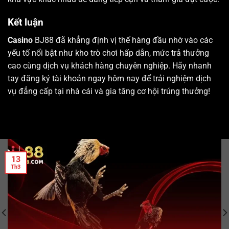
Kết luận
Casino
BJ88 đã khẳng định vị thế hàng đầu nhờ vào các
yếu tố nổi bật như kho trò chơi hấp dẫn, mức trả thưởng
cao cùng dịch vụ khách hàng chuyên nghiệp. Hãy nhanh
tay đăng ký tài khoản ngay hôm nay để trải nghiệm dịch
vụ đẳng cấp tại nhà cái và gia tăng cơ hội trúng thưởng!
13
Th3