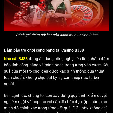
Đánh giá điểm nổi bật của danh mục Casino BJ88
Đảm bảo trò chơi công bằng tại Casino BJ88
Nhà cái BJ88
đang áp dụng công nghệ tiên tiến nhằm đảm
bảo tính công bằng và minh bạch trong từng ván cược. Kết
quả của mỗi trò chơi đều được xác định thông qua thuật
toán chuẩn, không chịu bất kỳ sự can thiệp nào từ bên
ngoài.
Bên cạnh đó, chúng tôi còn xây dựng quy trình kiểm duyệt
nghiêm ngặt và hợp tác với các tổ chức độc lập nhằm xác
minh độ chính xác trong từng kết quả. Điều này không chỉ