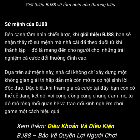
Giới thiệu BJ88 về tầm nhìn của thương hiệu
Sứ mệnh của BJ88
Bên cạnh tầm nhìn chiến lược, khi
giới thiệu BJ88
, bạn sẽ
nhận thấy rõ sứ mệnh mà nhà cái đã theo đuổi từ khi
thành lập – đó là mang đến cho người chơi những trải
nghiệm cá cược đổi thưởng đỉnh cao.
Dựa trên sứ mệnh này, nhà cái không chỉ xây dựng một
không gian giải trí hấp dẫn mà còn mở ra cơ hội sinh lời
độc đáo. Đặc biệt, khi tham gia cá cược tại đây, bạn còn có
thể dễ dàng kết nối với cộng đồng cùng chung đam mê, từ
đó mở rộng mối quan hệ và trao đổi kinh nghiệm chơi
game một cách hiệu quả.
Xem thêm:
Điều Khoản Và Điều Kiện
BJ88 – Bảo Vệ Quyền Lợi Người Chơi