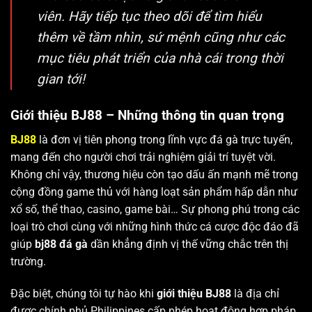
viên. Hãy tiếp tục theo dõi để tìm hiểu
thêm về tầm nhìn, sứ mệnh cũng như các
mục tiêu phát triển của nhà cái trong thời
gian tới!
Giới thiệu BJ88 – Những thông tin quan trọng
BJ88
là đơn vị tiên phong trong lĩnh vực đá gà trực tuyến,
mang đến cho người chơi trải nghiệm giải trí tuyệt vời.
Không chỉ vậy, thương hiệu còn tạo dấu ấn mạnh mẽ trong
cộng đồng game thủ với hàng loạt sản phẩm hấp dẫn như
xổ số, thể thao, casino, game bài… Sự phong phú trong các
loại trò chơi cùng với những hình thức cá cược độc đáo đã
giúp
bj88 đá gà
dần khẳng định vị thế vững chắc trên thị
trường.
Đặc biệt, chúng tôi tự hào khi
giới thiệu BJ88
là địa chỉ
được chính phủ Philippines cấp phép hoạt động hợp pháp,