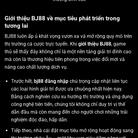
Giới thiệu BJ88 về mục tiêu phát triển trong
tương lai
BJ88 luôn ấp ủ khát vọng vươn xa và mở rộng quy mô trên
thị trường cá cược trực tuyến. Khi
giới thiệu BJ88
, game
thủ sẽ thấy đây không chỉ là một nền tảng giải trí đỉnh cao
mà còn là thương hiệu tiên phong trong việc đổi mới và
nâng cao chất lượng dịch vụ.
Trước hết,
bj88 đăng nhập
chú trọng cập nhật liên tục
các loại hình giải trí được ưa chuộng nhất hiện nay.
Bằng cách nghiên cứu xu hướng thị trường và ứng dụng
công nghệ tiên tiến, chúng tôi không chỉ duy trì vị thế
dẫn đầu mà còn mang đến cho người chơi những trải
nghiệm độc đáo, hấp dẫn.
Tiếp theo, nhà cái đặt mục tiêu mở rộng hoạt động sang