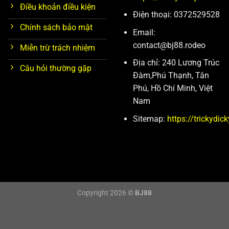
Điều khoản điều kiện
Điện thoại: 0372529528
Chính sách bảo mật
Email:
contact@bj88.rodeo
Miễn trừ trách nhiệm
Địa chỉ: 240 Lương Trúc
Câu hỏi thường gặp
Đàm,Phú Thạnh, Tân
Phú, Hồ Chí Minh, Việt
Nam
Sitemap:
https://trickydi
Copyright 2026 ©
BJ88