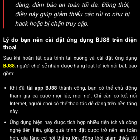
dàng, đảm bảo an toàn tối đa. Đồng thời,
điều này giúp giảm thiểu các rủi ro như bị
hack hoặc bị chặn truy cập.
Lý do bạn nên cài đặt ứng dụng BJ88 trên điện
thoại
Sau khi hoàn tất quá trình tải xuống và cài đặt ứng dụng
BJ88
, người chơi sẽ nhận được hàng loạt lợi ích nổi bật, bao
gồm:
Khi đã
tải app BJ88
thành công, bạn có thể chủ động
tham gia cá cược mọi lúc, mọi nơi. Chỉ cần có kết nối
Internet, người chơi có thể thao tác dễ dàng trên nền tảng
này.
Ứng dụng hiện nay được tích hợp nhiều tiện ích và công
nghệ tiên tiến, giúp quá trình đặt cược trở nên an toàn
hơn, gia tăng cơ hội thắng lớn, đồng thời giảm thiểu tối