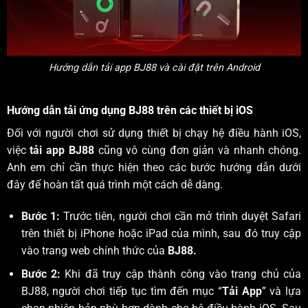
Hướng dẫn tải app BJ88 và cài đặt trên Android
Hướng dẫn tải ứng dụng BJ88 trên các thiết bị iOS
Đối với người chơi sử dụng thiết bị chạy hệ điều hành iOS,
việc
tải app BJ88
cũng vô cùng đơn giản và nhanh chóng.
Anh em chỉ cần thực hiện theo các bước hướng dẫn dưới
đây để hoàn tất quá trình một cách dễ dàng.
Bước 1:
Trước tiên, người chơi cần mở trình duyệt Safari
trên thiết bị iPhone hoặc iPad của mình, sau đó truy cập
vào trang web chính thức của
BJ88.
Bước 2:
Khi đã truy cập thành công vào trang chủ của
BJ88, người chơi tiếp tục tìm đến mục “
Tải App
” và lựa