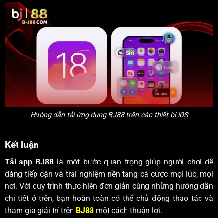
Hướng dẫn tải ứng dụng BJ88 trên các thiết bị iOS
Kết luận
Tải app BJ88
là một bước quan trọng giúp người chơi dễ
dàng tiếp cận và trải nghiệm nền tảng cá cược mọi lúc, mọi
nơi. Với quy trình thực hiện đơn giản cùng những hướng dẫn
chi tiết ở trên, bạn hoàn toàn có thể chủ động thao tác và
tham gia giải trí trên
BJ88
một cách thuận lợi.