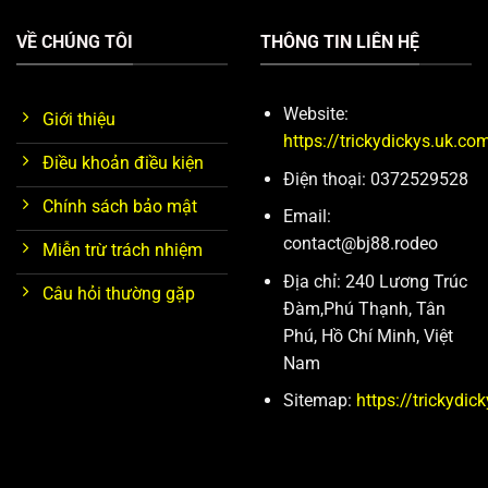
VỀ CHÚNG TÔI
THÔNG TIN LIÊN HỆ
Website:
Giới thiệu
https://trickydickys.uk.co
Điều khoản điều kiện
Điện thoại: 0372529528
Chính sách bảo mật
Email:
contact@bj88.rodeo
Miễn trừ trách nhiệm
Địa chỉ: 240 Lương Trúc
Câu hỏi thường gặp
Đàm,Phú Thạnh, Tân
Phú, Hồ Chí Minh, Việt
Nam
Sitemap:
https://trickydi