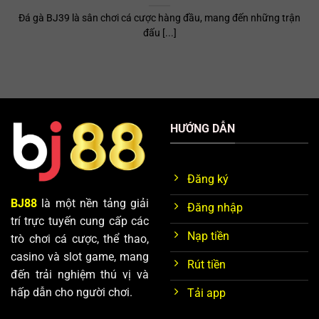
Đá gà BJ39 là sân chơi cá cược hàng đầu, mang đến những trận
đấu [...]
HƯỚNG DẪN
Đăng ký
BJ88
là một nền tảng giải
Đăng nhập
trí trực tuyến cung cấp các
Nạp tiền
trò chơi cá cược, thể thao,
casino và slot game, mang
Rút tiền
đến trải nghiệm thú vị và
hấp dẫn cho người chơi.
Tải app