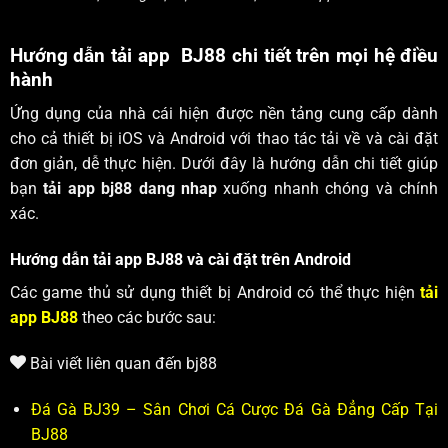
Hướng dẫn tải app BJ88 chi tiết trên mọi hệ điều
hành
Ứng dụng của nhà cái hiện được nền tảng cung cấp dành
cho cả thiết bị iOS và Android với thao tác tải về và cài đặt
đơn giản, dễ thực hiện. Dưới đây là hướng dẫn chi tiết giúp
bạn
tải app bj88 dang nhap
xuống nhanh chóng và chính
xác.
Hướng dẫn tải app BJ88 và cài đặt trên Android
Các game thủ sử dụng thiết bị Android có thể thực hiện
tải
app BJ88
theo các bước sau:
Bài viết liên quan đến bj88
Đá Gà BJ39 – Sân Chơi Cá Cược Đá Gà Đẳng Cấp Tại
BJ88