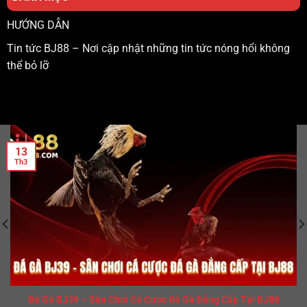
HƯỚNG DẪN
Tin tức BJ88 – Nơi cập nhật những tin tức nóng hổi không
thể bỏ lỡ
13
Th3
Đá Gà BJ39 – Sân Chơi Cá Cược Đá Gà Đẳng Cấp Tại BJ88