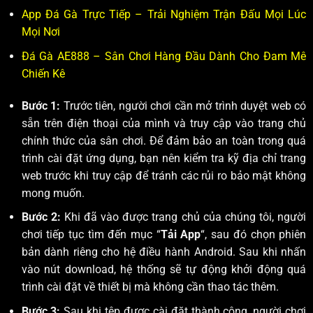
App Đá Gà Trực Tiếp – Trải Nghiệm Trận Đấu Mọi Lúc
Mọi Nơi
Đá Gà AE888 – Sân Chơi Hàng Đầu Dành Cho Đam Mê
Chiến Kê
Bước 1:
Trước tiên, người chơi cần mở trình duyệt web có
sẵn trên điện thoại của mình và truy cập vào trang chủ
chính thức của sân chơi. Để đảm bảo an toàn trong quá
trình cài đặt ứng dụng, bạn nên kiểm tra kỹ địa chỉ trang
web trước khi truy cập để tránh các rủi ro bảo mật không
mong muốn.
Bước 2:
Khi đã vào được trang chủ của chúng tôi, người
chơi tiếp tục tìm đến mục “
Tải App
“, sau đó chọn phiên
bản dành riêng cho hệ điều hành Android. Sau khi nhấn
vào nút download, hệ thống sẽ tự động khởi động quá
trình cài đặt về thiết bị mà không cần thao tác thêm.
Bước 3:
Sau khi tệp được cài đặt thành công, người chơi